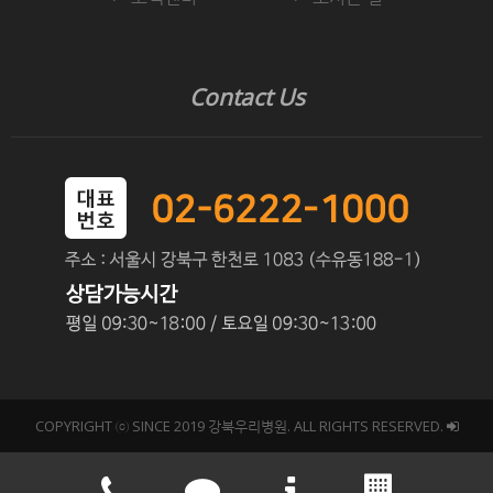
Contact Us
COPYRIGHT ⓒ SINCE 2019 강북우리병원. ALL RIGHTS RESERVED.